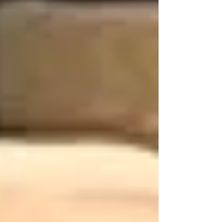
wedstrijden. Namens de hele ploeg van Volley
Vlaams-Brabant willen wij onze diepe
deelneming betuigen. Onze gedachten en
medeleven gaan uit naar de familie, vrienden
en iedereen die Marc liefhad