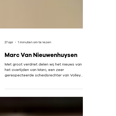
27 apr
1 minuten om te lezen
Marc Van Nieuwenhuysen
Met groot verdriet delen wij het nieuws van
het overlijden van Marc, een zeer
gerespecteerde scheidsrechter van Volley
Vlaams-Brabant die jarenlang klaar stond
voor het volleybal in Vlaams-Brabant.
Ondanks zijn ziekte wilde Marc blijven fluiten
en stond dit seizoen de teller op 29 (!)