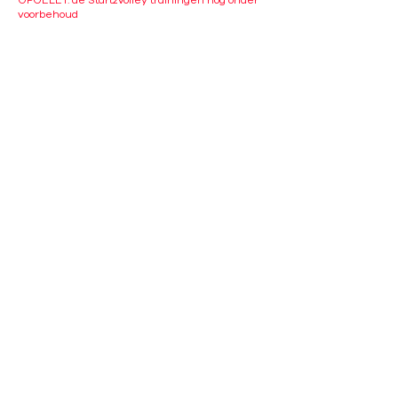
OPGELET: de Start2Volley trainingen nog onder
voorbehoud