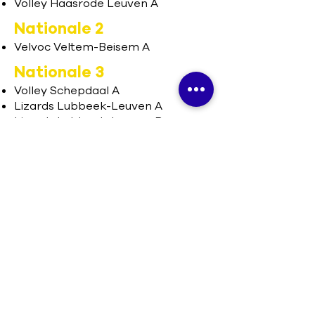
Volley Haasrode Leuven A
Nationale 2
Velvoc Veltem-Beisem A
Nationale 3
Volley Schepdaal A
Lizards Lubbeek-Leuven A
Lizards Lubbeek-Leuven B
Berg-op Wijgmaal A
VC Lennik A
Kruikenburg Ternat A
Volley Haasrode Leuven B
Volley Haasrode Leuven C
Volley Vlaams-Brabant vzw
Koninklijke Vlaams-Brabantse
Volleybalbond
Beneluxlaan 22, 1800 Vilvoorde
0432.466.481
info@volleyvlaamsbrabant.be