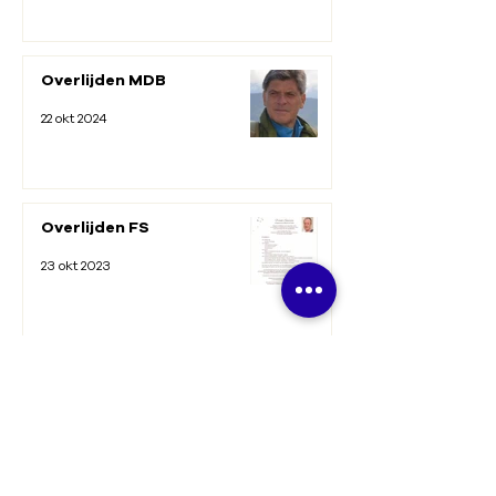
Overlijden MDB
22 okt 2024
Overlijden FS
23 okt 2023
Volley Vlaams-Brabant vzw
Koninklijke Vlaams-Brabantse
Volleybalbond
Beneluxlaan 22, 1800 Vilvoorde
0432.466.481
info@volleyvlaamsbrabant.be