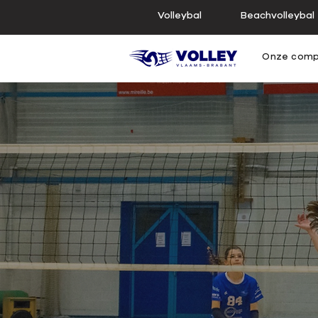
Volleybal
Beachvolleybal
Onze comp