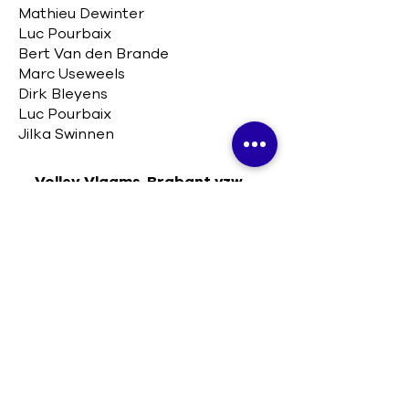
Mathieu Dewinter
Luc Pourbaix
Bert Van den Brande
Marc Useweels
Dirk Bleyens
Luc Pourbaix
​Jilka Swinnen
Volley Vlaams-Brabant vzw
Koninklijke Vlaams-Brabantse
Volleybalbond
Beneluxlaan 22, 1800 Vilvoorde
0432.466.481
info@volleyvlaamsbrabant.be
Contact