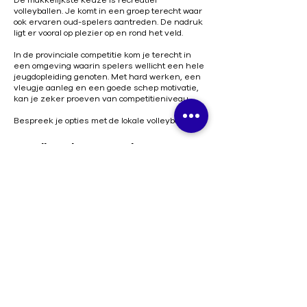
De makkelijkste keuze is recreatief
volleyballen. Je komt in een groep terecht waar
ook ervaren oud-spelers aantreden. De nadruk
ligt er vooral op plezier op en rond het veld.
In de provinciale competitie kom je terecht in
een omgeving waarin spelers wellicht een hele
jeugdopleiding genoten. Met hard werken, een
vleugje aanleg en een goede schep motivatie,
kan je zeker proeven van competitieniveau.
Bespreek je opties met de lokale volleybalclub.
Volley Vlaams-Brabant vzw
Koninklijke Vlaams-Brabantse
Volleybalbond
Beneluxlaan 22, 1800 Vilvoorde
0432.466.481
info@volleyvlaamsbrabant.be
Contact