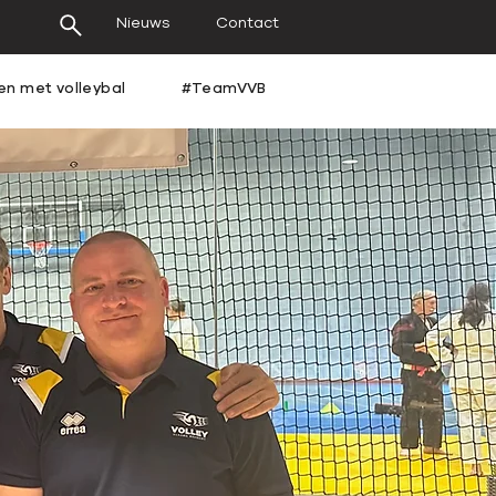
Nieuws
Contact
en met volleybal
#TeamVVB