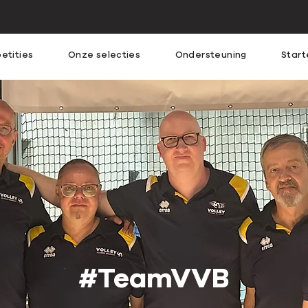
etities
Onze selecties
Ondersteuning
Start
#TeamVVB