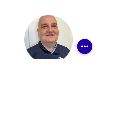
Erik
Smeyers
(VC Golazo Averbode)
Statuten en controle digitale
wedstrijdbladen