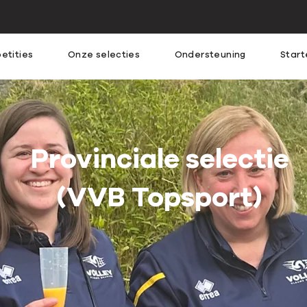
etities
Onze selecties
Ondersteuning
Start
Provinciale selectie
(VVB Topsport)