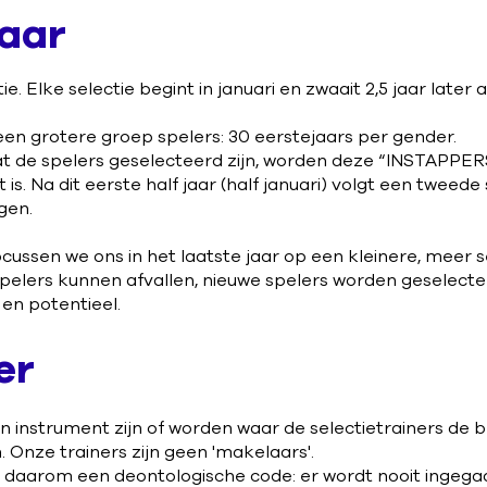
jaar
. Elke selectie begint in januari en zwaait 2,5 jaar later af
en grotere groep spelers: 30 eerstejaars per gender.
at de spelers geselecteerd zijn, worden deze “INSTAPPERS
s. Na dit eerste half jaar (half januari) volgt een tweed
ngen.
cussen we ons in het laatste jaar op een kleinere, meer s
 spelers kunnen afvallen, nieuwe spelers worden geselect
en potentieel.
er
 instrument zijn of worden waar de selectietrainers de b
 Onze trainers zijn geen 'makelaars'.
jft daarom een deontologische code: er wordt nooit ingeg