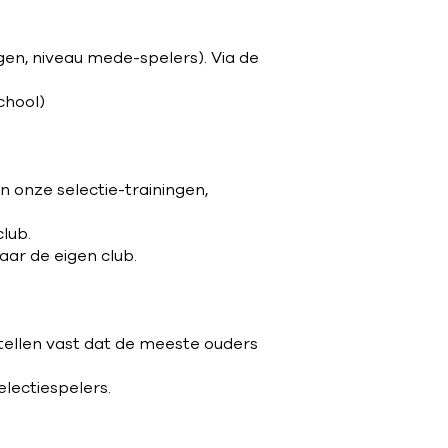
en, niveau mede-spelers). Via de
chool)
 in onze selectie-trainingen,
lub.
ar de eigen club.
tellen vast dat de meeste ouders
electiespelers.