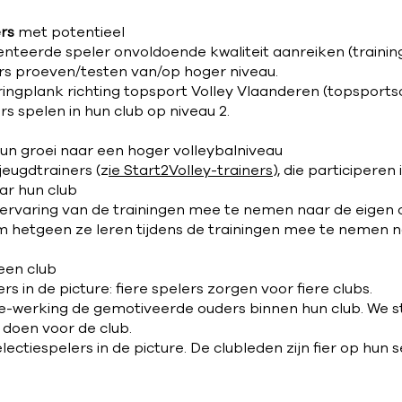
rs
met potentieel
teerde speler onvoldoende kwaliteit aanreiken (training
s proeven/testen van/op hoger niveau.
ringplank richting topsport Volley Vlaanderen (topsports
s spelen in hun club op niveau 2.
hun groei naar een hoger volleybalniveau
jeugdtrainers (z
ie Start2Volley-trainers
), die participeren
ar hun club
ervaring van de trainingen mee te nemen naar de eigen c
m hetgeen ze leren tijdens de trainingen mee te nemen na
een club​
s in de picture: fiere spelers zorgen voor fiere clubs.
ie-werking de gemotiveerde ouders binnen hun club. We s
n doen voor de club.
ctiespelers in de picture. De clubleden zijn fier op hun s