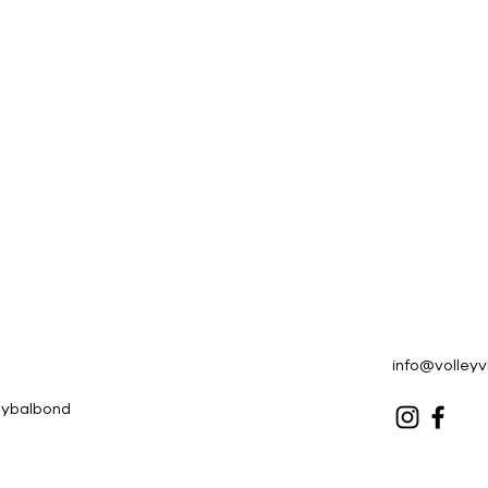
info@volley
eybalbond