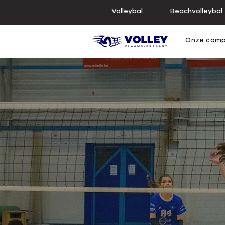
Volleybal
Beachvolleybal
Onze comp