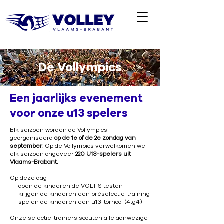
De Vollympics
Een jaarlijks evenement
voor onze u13 spelers
Elk seizoen worden de Vollympics
georganiseerd
op de 1e of de 2e zondag van
september
.
Op de Vollympics verwelkomen we
elk seizoen ongeveer
220 U13-spelers uit
Vlaams-Brabant.
Op deze dag
- doen de kinderen de VOLTIS testen
- krijgen de kinderen een préselectie-training
- spelen de kinderen een u13-tornooi (4tg4)
Onze selectie-trainers scouten alle aanwezige