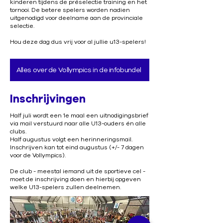
kinderen tijdens de préselectie training en het
tornooi. De betere spelers worden nadien
uitgenodigd voor deelname aan de provinciale
selectie.
Hou deze dag dus vrij voor al jullie u13-spelers!
Alles over de Vollympics in de infobundel
Inschrijvingen
Half juli wordt een 1e maal een uitnodigingsbrief
via mail verstuurd naar alle U13-ouders én alle
clubs.
Half augustus volgt een herinneringsmail.
Inschrijven kan tot eind augustus (+/- 7 dagen
voor de Vollympics).
De club - meestal iemand uit de sportieve cel -
moet de inschrijving doen en hierbij opgeven
welke U13-spelers zullen deelnemen.