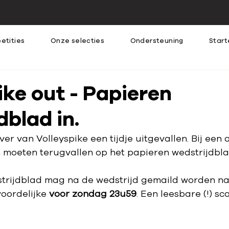
etities
Onze selecties
Ondersteuning
Start
ike out - Papieren
dblad in.
er van Volleyspike een tijdje uitgevallen. Bij een 
n moeten terugvallen op het papieren wedstrijdbla
trijdblad mag na de wedstrijd gemaild worden na
oordelijke 
voor zondag 23u59
. Een leesbare (!) sc