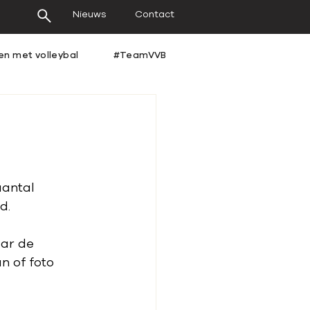
Nieuws
Contact
en met volleybal
#TeamVVB
aantal 
d.
ar de 
an of foto 