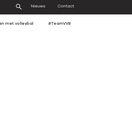
Nieuws
Contact
en met volleybal
#TeamVVB