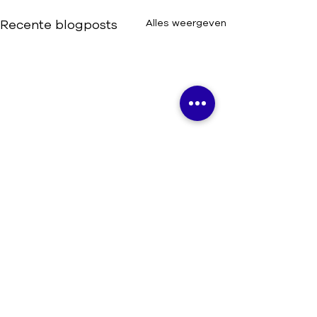
Recente blogposts
Alles weergeven
Volley Vlaams-Brabant vzw
Koninklijke Vlaams-Brabantse
Volleybalbond
Beneluxlaan 22, 1800 Vilvoorde
0432.466.481