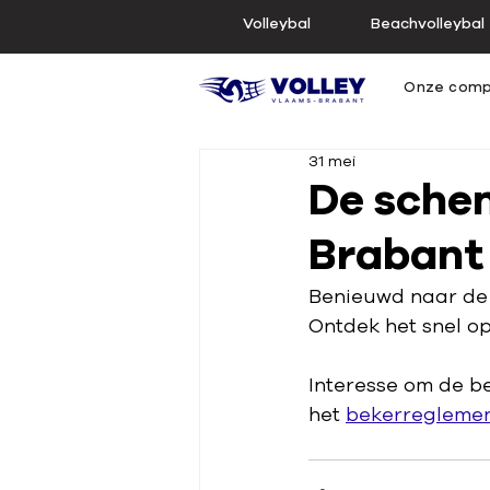
Volleybal
Beachvolleybal
Onze comp
31 mei
De sche
Brabant 
Benieuwd naar de 
Ontdek het snel o
Interesse om de b
het 
bekerregleme