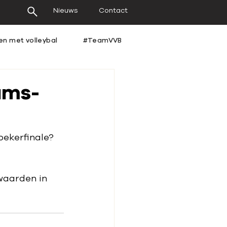
Nieuws
Contact
en met volleybal
#TeamVVB
ams-
ekerfinale? 
waarden in 