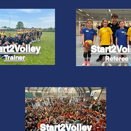
art2Volley
Start2Vol
Trainer
Referee
Start2Volley