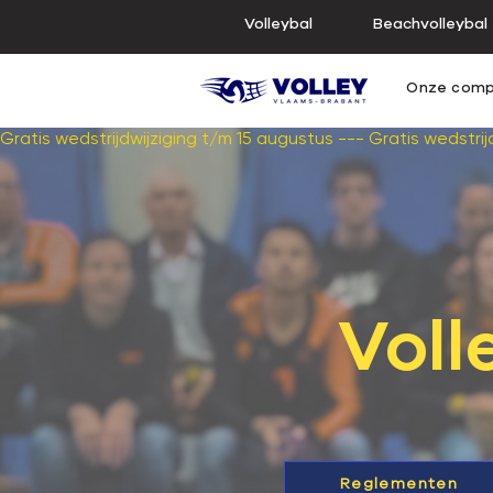
Volleybal
Beachvolleybal
Onze comp
Gratis wedstrijdwijziging t/m 15 augustus --- 
Voll
Reglementen