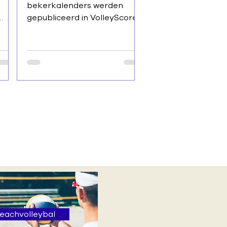
bekerkalenders werden
gepubliceerd in VolleyScores.
e
De
n het
ontmoetingsverantwoordelij
s-
ken kunnen starten met de
lk
wedstrijdwijzigingen. Deze
ke
zijn gratis tot en met 15
of
augustus. Sportieve groeten
e
Volley Vlaams-Brabant
ite
 over
 .
ar.
 Of
n 1
t
eachvolleybal