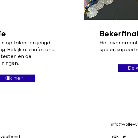
ie
Bekerfina
in op talent en jeugd-
Hét evenement w
g. Bekijk alle info rond
speler, supporte
 testen en de
ainingen.
De w
Klik hier
info@volley
eybalbond