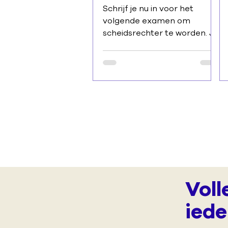
Schrijf je nu in voor het
volgende examen om
scheidsrechter te worden. Je
studeert zelf thuis volgende
reglementen: Internationale
Volleybalspelregels
Competitiereglement Volley
Vlaams-Brabant
Bekerreglement Volley
Vlaams-Brabant In twee
lesmomenten overlopen we
verschillende vragen en
opmerkingen. Deze zijn
zowel fysiek als online te
volgen. Zaterdag 22 augustus
Voll
2026 - 9:00-12:00 Zaterdag
iede
29 augustus 2026 - 9:00-
12:00 Het examen vindt