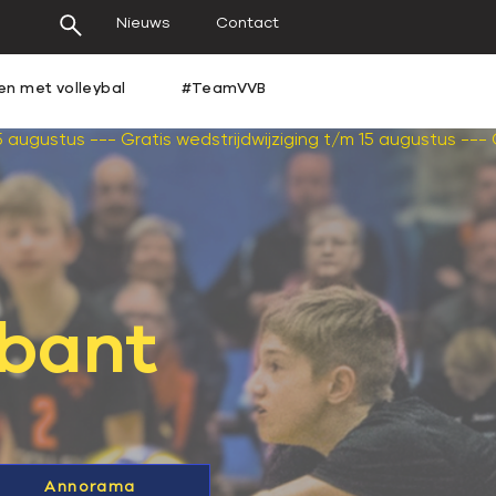
Nieuws
Contact
en met volleybal
#TeamVVB
abant
Annorama