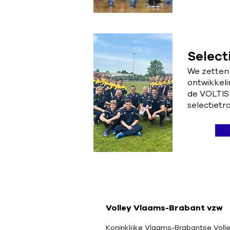
Select
We zetten 
ontwikkelin
de VOLTIS
selectietr
Volley Vlaams-Brabant vzw
Koninklijke Vlaams-Brabantse Voll