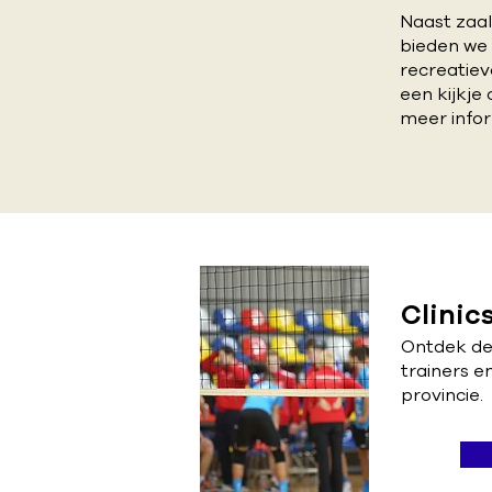
plaats op: zondag 6
Naast zaal
september 2026 - 9:0
bieden we
recreatiev
een kijkje
meer infor
Clinic
Ontdek de 
trainers e
provincie.