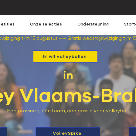
etities
Onze selecties
Ondersteuning
Start
Ik wil volleyballen
in
ey Vlaams-Br
Eén provincie, één team, één passie voor volleybal.
VolleySpike