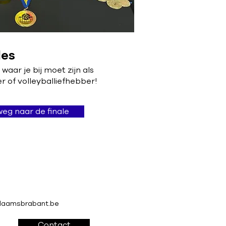
les
aar je bij moet zijn als
r of volleyballiefhebber!
eg naar de finale
vlaamsbrabant.be
Contact