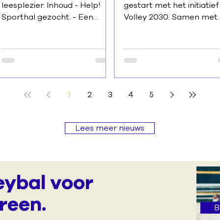
leesplezier. Inhoud - Help!
gestart met het initiatief
Sporthal gezocht. - Een
Volley 2030. Samen met
doelstelling voor jouw club -
onze clubs willen we onz
Trainerscursussen najaar
werking optimaliseren e
2026 - Nieuwe competitie-
volleybal in Volley Vlaam
format Promo 4 -
Brabant laten groeien. E
Aangepaste spelregels voor
seizoen bekijken we wel
u11 2 tegen 2 - Vernieuwd
uitdagingen we moeten 
1
2
3
4
5
wedstrijdblad voor u11 2
willen tackelen. Volg onz
tegen 2 - Een Start2Volley
initiatieven op onze webs
Clinic in jouw sporthal? - De
onder Volley 2030.
Lees meer nieuws
sportieve cel in jouw club -
Binnenkort meer nieuws
Bijkomende stijgers en
onze 'speerpunten 26-27'
dalers
Het wordt een boeiend ja
Heb jij nog goeie ideeën?
eybal voor
wil je graag meewerken i
van onze werven, laat he
reen.
ons
B