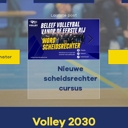
Laatste post
nator
Nieuwe
Nieuw
scheidsrechter
cursus
Volley 2030